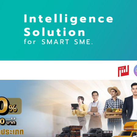
earch
r: