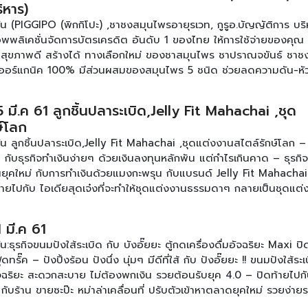
ิหาร)
ัน (PIGGIPO (พิกกิโปะ) ,ชาชงสมุนไพรอายุรเวท, กูรูอ.บัญญัติการ บร
พพลิเคชั่นจัดการบัตรเครดิต อันดับ 1 ของไทย ให้การใช้จ่ายของคุณ 
– สุขภาพดี สร้างได้ ทางเลือกใหม่ ของชาสมุนไพร ชาปราณจขันธ์ ชาช
ออร์แกนิค 100% มีส่วนผสมของสมุนไพร 5 ชนิด ช่วยลดความดัน-หัว
บ กูรูอ.บัญญัติ กับการ บริหารงานยุคใหม่ให้บรรลุเป้า พบกับรายการ ชี
์ – ศุกร์ เวลา 10.00 -11.00 น. ได้ทาง ช่อง SmartSME ทรู 49 ติดต
5 มี.ค 61 ลูกชิ้นปลาระเบิด,Jelly Fit Mahachai ,ชุด
ยการได้ที่ เฟสบุ๊ค : www.facebook.com/smartsme ดูตอนอื่นๆของ
ษ์โลก
น ลูกชิ้นปลาระเบิด,Jelly Fit Mahachai ,ชุดแต่งงานสไตล์รักษ์โลก – ว
บิด กับธุรกิจทำเงินง่ายๆ ด้วยเงินลงทุนหลักพัน แต่กำไรเกินคาด – ธุรกิ
รุ่นยุคใหม่ กับการทำเงินด้วยแมงกะพรุน กับแบรนด์ Jelly Fit Mahachai
ายไปกับ ไอเดียสุดเจ๋งที่จะทำให้ชุดแต่งงานธรรมดาๆ กลายเป็นชุดแต่ง
งานสไตล์รักษ์โลก พบกับรายการ ชี้ช่องรวยรายวัน ทุกวันจันทร์ – ศุกร
ง ช่อง SmartSME ทรู 49 ติดตามข้อมูลเพิ่มเติมของรายการได้ที่ เฟสบ
 มี.ค 61
martsme ดูตอนอื่นๆของรายการ [คลิก]
:ธุรกิจขนมปังใส้ระเบิด กับ บังอั๊ยยะ ตู้กดเครื่องดื่มอัจฉริยะ Maxi ปิ
ทรั๊ค – ปังปิ้งร้อน ปังนึ่ง นุ่มๆ มีดีที่ใส้ กับ ปังอั๊ยยะ !! ขนมปังใส้ระ
อัจฉริยะ สะดวกสะบาย ไม่ต้องพกเงิน รวยต้อนรับยุค 4.0 – ปิดท้ายไปก
 กับร้าน ขายซะป๊ะ หม่าล่าเคลื่อนที่ ปรับตัวเข้าหาตลาดยุคใหม่ รวยง่าย
ร ชี้ช่องรวยรายวัน ทุกวันจันทร์ – ศุกร์ เวลา 10.00 -11.00 น. ได้ท