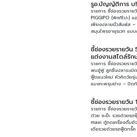
รูอ.บัญญัติการ บร
รายการ [คลิก]
รายการ ชี้ข่องรวยรายว
PIGGIPO (พิกกิโปะ) แอ
เพียงปลายนิ้วสัมผัส 
สมุนไพรอายุรเวท แบบ
หวาน-ไขมัน – ปิดท้ายกั
รวยรายวัน ทุกวันจันทร
ชี้ช่องรวยรายวัน 
ข้อมูลเพิ่มเติมของรา
แต่งงานสไตล์รัก
[คลิก]
รายการ ชี้ช่องรวยรายวั
พบอู้ฟู่ ลูกชิ้นปลาระเ
ฟู๊ดแนวใหม่ หัวคิดวัย
แมงกะพรุนย่าง – ปิดท้
สร้างคุณค่า กับชุดแต่ง
10.00 -11.00 น. ได้ทา
ชี้ช่องรวยรายวัน 1
www.facebook.com/s
รายการ ชี้ช่องรวยรายวัน
ด้วย ซะป๊ะ รวยด้วยรถฟุ๊ด
maxi ตู้กดเครื่องดื่ม
เดียรวยด้วยรถฟู๊ดทรั๊ค
ห้ามพลาด!!! พบกับรายกา