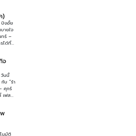
ค)
ปังอั้ย
บสบายใจ
นทร์ –
ได้ที่
กิจ
ันนี้
กับ “ร้า
 ศุกร์
่ เฟส
อพ
โนมัติ