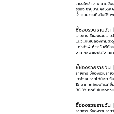
เทรนใหม่ เจาะตลาดวัยร
ธุรกิจ ชาบูบ้านๆสไตล์ค
ร่ำรวยมาจนถึงวันนี้!! 
ทาง ช่อง SmartSME ทรู
www.facebook.com/s
ชี้ช่องรวยรายวัน 
รายการ ชี้ช่องรวยรายว
แนวแค่ไหนลองถามใจดู ก
แค่หลังพัน! การันตีด้
จาก ผลพลอยได้จากการผ
กระป๋องอบกรอบ น้ำลูก
ข้อคิดสำคัญ จากนักธุรก
ชี้ช่องรวยรายวัน |
วัน ทุกวันจันทร์ – ศุ
รายการ ชี้ช่องรวยรายวั
เติมของรายการได้ที่ 
เอาใจคนรายได้น้อย กับ
15 บาท แค่ห่อเดียวก็
BODY ชุดชั้นในที่ออกแบ
แล้วและยังไม่ได้แปลงเ
หญิง…..ดุจความสวยที่เสก
ชี้ช่องรวยรายวัน
120 ปี กับทายาทรุ่นที่
รายการ ชี้ช่องรวยราย
8 ฟอง และธัญพืชที่จัด