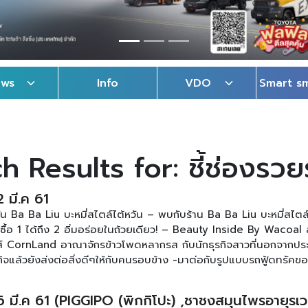
ews
Info
VDO
Smart s
h Results for:
ชี้ช่องรว
2 มี.ค 61
ัน Ba Ba Liu บะหมี่สไตล์ไต้หวัน – พบกับร้าน Ba Ba Liu บะหมี่สไตล์
 ซื้อ 1 ได้ถึง 2 อิ่มอร่อยในถ้วยเดียว! – Beauty Inside By Wacoal 
ส์ CornLand อาณาจักรข้าวโพดหลากรส กับนักธุรกิจสาวที่นอกจากปร
ิจแล้วยังส่งต่อสิ่งดีๆให้กับคนรอบข้าง -มาต่อกับรูปแบบรถฟู้ดทรัคข
จที่ออกรถกับฉางอานแล้วขายดิบขายดีรายได้มากมาย Soft Yogurt พบก
ัน ทุกวันจันทร์ – ศุกร์ เวลา 10.00 -11.00 น. ได้ทาง ช่อง SmartSM
 6 มี.ค 61 (PIGGIPO (พิกกิโปะ) ,ชาชงสมุนไพรอายุรเว
มของรายการได้ที่ เฟสบุ๊ค : www.facebook.com/smartsme ดูตอนอื