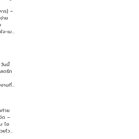
ิหาร) –
ง่าย
ง
ใจ-เบา
้ช่อง
าม
รายการ
ันนี้
จสตรีท
งานที่
์ เวลา
ุ๊ค :
ดท้าย
เบิด –
ับ ไอ
รวยไว
าง ช่อง