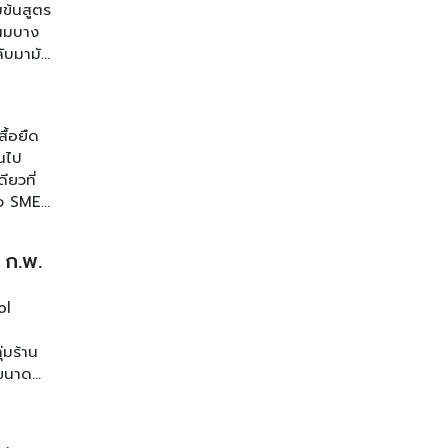
มข้นสูตร
 ชี้
 ผมบาง
ติดตาม
ับมามัน
รายการ
ไทยสูตร
ใจคนรัก
ได้ทาง
ื้อยืด
้นไป
ียวที่
กิจ SME
บข้อมูล
ังมองหา
 ก.พ.
ายและ
อง
ol
่มร้าน
นขนาด
นขนม
้วย
คที่จะ