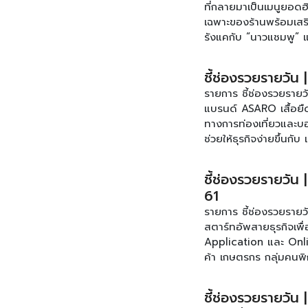
ที่กลายมาเป็นเมนูยอดฮิ
ช่องทางออนไลน์ไม่ว่าค
เฉพาะของร้านพร้อมเสร
ช่องรวยรายวัน ทุกวันจ
รังแคกับ “นาวแชมพู” 
ข้อมูลเพิ่มเติมของรา
ใจได้ทุกสถานการณ์ ปิด
[คลิก]
คุณตาคุณยายมาผสมผสา
ชี้ช่องรวยรายวัน
การการถ่ายภาพ พบกับรา
รายการ ชี้ช่องรวยรายว
ช่อง SmartSME ทรู 49 
แบรนด์ ASARO เสื้อยืด
www.facebook.com/s
ทางการท่องเที่ยวและบอก
ช่วยให้ธุรกิจง่ายขึ้นก
ของคุณได้มากยิ่งขึ้น 
ลูกค้าได้ภายใน 5วินาที
ชี้ช่องรวยรายวัน
ทำเล ฟังทางนี้! ทำเลด
61
เพิ่มขึ้น พบกับรายการ 
รายการ ชี้ช่องรวยรายว
SmartSME ทรู 49 ติดตา
สตาร์ทอัพสายธุรกิจเพื
www.facebook.com/s
Application และ Onlin
ค้า เกษตรกร กลุ่มคนพ
เล็กในจังหวัด เปิดไอเ
หวานที่จุดขายด้วยเมนู
ชี้ช่องรวยรายวัน 
สาขาที่มีมากมายกว่า 1