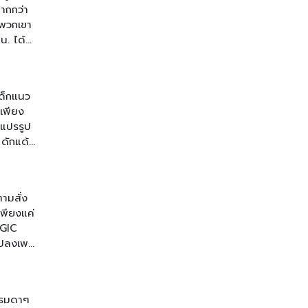
ากกว่า
้พวกเขา
น. ได้
เด็กแนว
เพียง
่แปรรูป
ดักแด้
10
รวยราย
เพิ่ม
ามสั่ง
ิก]
เพียงแค่
AGIC
่แปลงเพศ
ผู้
ยมากว่า
ค็มกว่า
รรมดาๆ
้คุณผ่าน