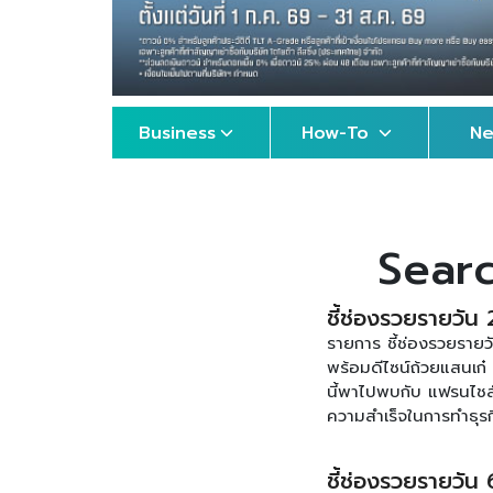
Business
How-To
N
Searc
ชี้ช่องรวยรายวัน 
รายการ ชี้ช่องรวยรายว
พร้อมดีไซน์ถ้วยแสนเก๋
นี้พาไปพบกับ แฟรนไช
ความสำเร็จในการทำธุรก
อาน กับตัวอย่างธุรกิ
รายการ ชี้ช่องรวยรายว
ชี้ช่องรวยรายวัน
ติดตามข้อมูลเพิ่มเติ