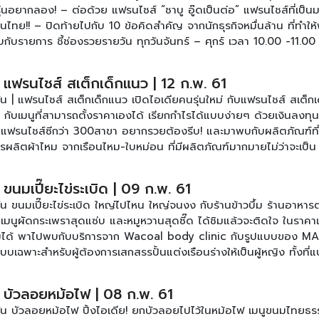
ุ่นอยากลอง! – ต่อด้วย แฟรนไชส์ “ชาบู อู๊ดเป็นต่อ” แฟรนไชส์ที่เป็นม
นไทย!! – ปิดท้ายไปกับ 10 ข้อคิดสำคัญ จากนักธุรกิจหมื่นล้าน ที่ทำให
พบกับรายการ ชี้ช่องรวยรายวัน ทุกวันจันทร์ – ศุกร์ เวลา 10.00 -11.00 
 49 ติดตามข้อมูลเพิ่มเติมของรายการได้ที่ เฟสบุ๊ค :
martsme ดูตอนอื่นๆของรายการ [คลิก]
| แฟรนไชส์ สเต็กเด็กแนว | 12 ก.พ. 61
ัน | แฟรนไชส์ สเต็กเด็กแนว เปิดไอเดียคนรุ่นใหม่ กับแฟรนไชส์ สเต็ก
ับเมนูที่สามารถตั้งราคาเองได้ เรียกกำไรได้แบบง่ายๆ ด้วยเงินลงทุน
วยแฟรนไชส์ซีกว่า 300สาขา อยากรวยต้องรีบ! และมาพบกับผลิตภัณฑ์ที
ลิตผ้าไหม จากเรือนไหม-ใบหม่อน ที่มีผลิตภัณฑ์มากมายไม่ว่าจะเป็น 
หม่อน และผลิตภัณฑ์เครื่องสำอางที่สาวๆต้องห้ามพลาด! มาต่อด้วย 
ิจหมื่นล้าน ที่ทำให้พวกเขาร่ำรวยมาจนถึงวันนี้! พบกับรายการ ชี้ช่อง
 ขนมเปี๊ยะไข่ระเบิด | 09 ก.พ. 61
กร์ เวลา 10.00 -11.00 น. ได้ทาง ช่อง SmartSME ทรู 49 ติดตามข้อมูล
น ขนมเปี๊ยะไข่ระเบิด ใหญ่ไปไหน ใหญ่จนงง กับร้านข้าวบึ้ม ร้านอาหารต
เฟสบุ๊ค : www.facebook.com/smartsme ดูตอนอื่นๆของรายการ [คล
เมนูผัดกระเพราสุดแซ่บ และหมูหวานสุดซี๊ด ได้ชิมแล้วจะติดใจ ในราคา
อิ่มได้ พาไปพบกับบริการจาก Wacoal body clinic กับรูปแบบของ M
บเฉพาะสำหรับผู้ต้องการเสกสรรปั้นแต่งเรือนร่างให้เป็นผู้หญิง ทั้งที
พศ บริการที่จะช่วยปรับเปลี่ยนทรวดทรงให้แลดูมีส่วนสัดสวยงามเสมือน
ได้ พบกับขนมเปี๊ยะไข่ระเบิด! ขนมเปี๊ยะจากรุ่นสู่รุ่นที่ส่งต่อความอร่อ
 | บัวลอยหม้อไฟ | 08 ก.พ. 61
4 ที่มาต่อยอดธุรกิจครอบครัวด้วยการชูจุดขายที่ต่างจากเดิมอัดแน่นไข่เ
วัน บัวลอยหม้อไฟ ปิ้งไอเดีย! ยกบัวลอยไปไว้ในหม้อไฟ เมนูขนมไทยธ
เต็มพร้อมเสริฟให้คุณถึงที่ด้วยราคาแสนน่ารัก และส่งต่อความอร่อยให