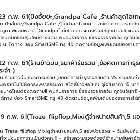
ัน #โอกาสโตของคนตัวเล็ก #1SMEsPlatfrominThailand
 23 ก.พ. 61(ปังอั้ยยะ,Grandpa Cafe ,ร้านค้าสุดไฮเท
ัน ปังอั้ยยะ,Grandpa Cafe ,ร้านค้าสุดไฮเทค – ส่งต่อความอร่อยกับ 
าไปดูคาเฟ่แสนหวาน “Grandpa” ที่ใช้โทนการแต่งร้านให้ลูกค้านั่งชิวแบ
ทรนด์นักช้อปรุ่นใหม่ต่างแดน พบกับรายการ ชี้ช่องรวยรายวัน ทุกวันจั
00 น. ได้ทาง ช่อง SmartSME ทรู 49 ติดตามข้อมูลเพิ่มเติมของรายการ
ook.com/smartsme ดูตอนอื่นๆของรายการ [คลิก]
22 ก.พ. 61(ร้านข้าวบึ้ม,ธนาค้าร่มรวย ,ข้อคิดการทำธุร
ะจำ )
น ร้านข้าวบึ้ม,ธนาค้าร่มรวย ,ข้อคิดการทำธุรกิจส่วนตัว VS งานประจำ ว
เพราที่ไม่ใช่ผัดกระเพราธรรมดา สไตล์ข้าวห่อใหญ่ จุใจในราคา 15 บาท 
ใจขนาดไหนต้องติดตาม!! พบกับรายการ ชี้ช่องรวยรายวัน ทุกวันจันทร์ –
ได้ทาง ช่อง SmartSME ทรู 49 ติดตามข้อมูลเพิ่มเติมของรายการได้ที
.com/smartsme ดูตอนอื่นๆของรายการ [คลิก]
19 ก.พ. 61(Traze_flipflop,Mixiตู้จำหน่ายสินค้า,5 เเ
น Traze_flipflop,Mixiตู้จำหน่ายสินค้า,5 เเอพช่วยชีวิต – วันนี้พบกับ
ที่จะบ่งบอกความเป็นตัวคุณ!! – สร้างความรวยด้วยตู้จำหน่ายสินค้าอัต