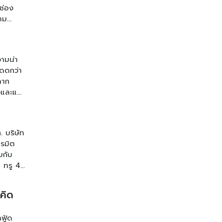
้ช่อง
าม
รายการ
วามน่า
โดดกว่า
ลาก
่งและแฟ
ck ของ
ร ชี้
ติดตาม
 บริษัท
รายการ
นรมิต
บกับ
E ทรู 49
่นๆของ
อคิด
ฟู้ด