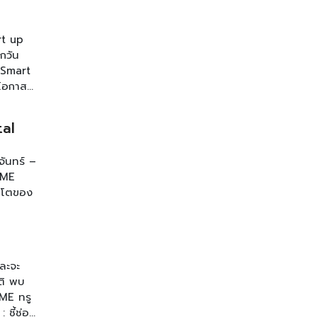
rt up
ุกวัน
 Smart
โอกาส
tal
จันทร์ –
SME
สโตของ
ละจะ
าติ พบ
SME ทรู
ชี้ช่อง