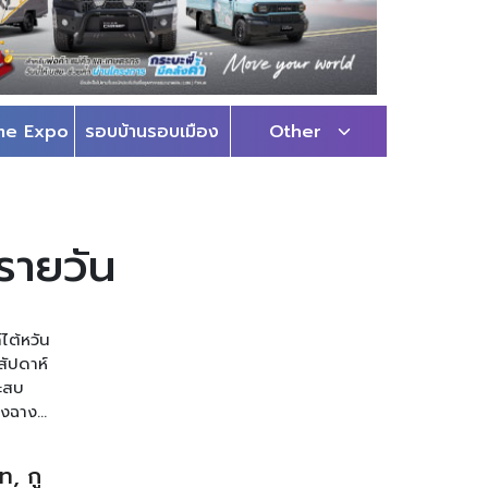
me Expo
รอบบ้านรอบเมือง
Other
ยรายวัน
ไต้หวัน
สัปดาห์
ะสบ
องฉาง
ับ
E ทรู 49
ท, กู
่นๆของ