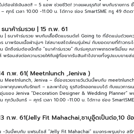
บไม่ต้องใช้เงินสด!! – 5 แอพ ช่วยชีวิต! วางแผนธุรกิจ! พบกับรายการ ชี
์ – ศุกร์ เวลา 10.00 -11.00 น. ได้ทาง ช่อง SmartSME ทรู 49 ติดต
ยการได้ที่ เฟสบุ๊ค : www.facebook.com/smartsme ดูตอนอื่นๆของ
| ธนาค้าร่มรวย | 15 ก.พ. 61
ัน | ธนาค้าร่มรวย พบกับเสื้อยืดแบรนด์เก๋ Going to ที่อัดแน่นด้วยค
ใคร มาพร้อมเนื้อผ้านุ่มๆ ใส่สบายสไตล์คนรุ่นใหม่ กับยอดขายที่ก้าวกระ
ือน นึกถึงร่มต้องนึกถึง “ธนาค้าร่มรวย” กับร่มคุณภาพเกรดพรีเมี่ยม ห
พร้อมส่งต่อความรวยให้กับผู้ที่อยากรับสินค้าไปขายทั้งรูปแบบขายส
นๆ ลงทุนน้อยแต่ยอดขายถล่มทลาย มาเพิ่มไอเดียให้กับรถ Food Tru
คร ด้วยรูปแบบการตกแต่งในต่างแดนที่หลากหลาย หลายสไตล์ พบกับรายกา
 14 ก.พ. 61( Meetnlunch ,Jeniva )
ันทร์ – ศุกร์ เวลา 10.00 -11.00 น. ได้ทาง ช่อง SmartSME ทรู 49 
ัน Meetnlunch, Jeniva – ชี้ช่องรวยรายวันวันนี้พบกับ meetnlunch.
ยการได้ที่ เฟสบุ๊ค : www.facebook.com/smartsme ดูตอนอื่นๆของ
กที่จะพาคุณพบกับรักแท้ – และพาไปดู ธุรกิจรักออกแบบได้ กับเเนวการเ
อุ่นของ Jeniva “Decoration Designer & Wedding Planner” พ
ัน ทุกวันจันทร์ – ศุกร์ เวลา 10.00 -11.00 น. ได้ทาง ช่อง SmartSM
มของรายการได้ที่ เฟสบุ๊ค : www.facebook.com/smartsme ดูตอนอื
13 ก.พ. 61(Jelly Fit Mahachai,ชาบูอู๊ดเป็นต่อ,10 ข้
น -วันนี้พบกับ แฟรนไชส์ “Jelly Fit Mahachai” แมงกระพรุนย่าง สรีท